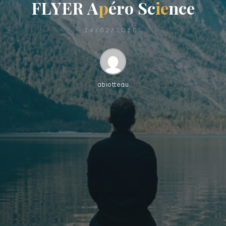
F
L
Y
E
R
A
p
é
r
o
S
c
i
e
n
c
e
14/02/2018
abiotteau