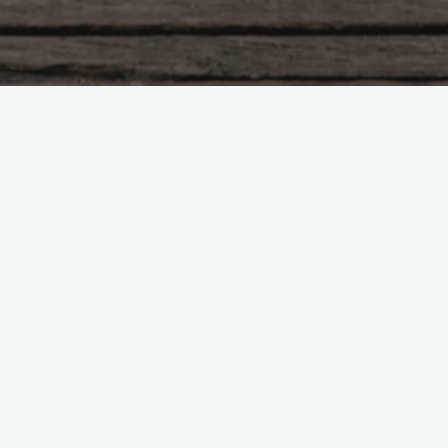
Leave a comment
une nébuleuse d’#associations
spécialisées déjà ex…
une nébuleuse d’#associations spécialisées déjà
existantes avant qu’une politique ciblant le #handicap
ne se développe en France #liveliepp
"une
Read more
nébuleuse
d’#associations
spécialisées