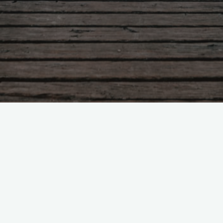
Leave a comment
RT @LIEPP_ScPo: RAPPEL
mardi 4/03: table ronde “Ev…
RT @LIEPP_ScPo: RAPPEL mardi 4/03: table ronde
“Evaluer les dépenses socio-fiscales”, avec
@ZemmourMichael @g_allegre @socialinv >>