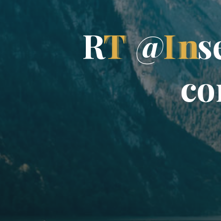
R
T
@
I
n
s
c
o