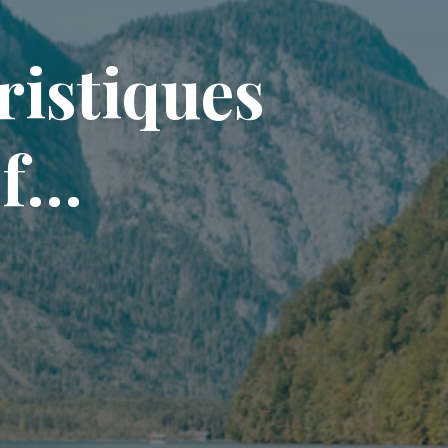
r
i
s
t
i
q
u
e
s
f
…