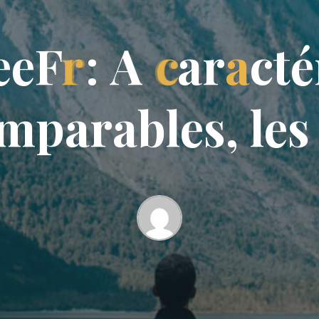
e
e
F
r
:
A
c
a
r
a
c
t
é
m
p
a
r
a
b
l
e
s
,
l
e
s